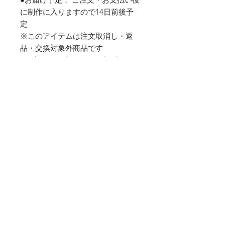
に制作に入りますので14日前後予
定
※このアイテムは注文取消し・返
品・交換対象外商品です
●限定数量に達し次第、締め切りと
なります。
※工場の生産の都合上、納期が変更
になる場合がございます。
●備考サイズ（着丈-「S-65cm」,
「M-68cm」,「L-71cm」,「XL-
74cm」,「XXL-78cm」,「XXXL-
82cm」）
返品・返金ポリシー
※お支払い後のアイテムは注文取消
商品の配送について
し・返品・交換対象外商品です
送料は全国一律800円(税込)