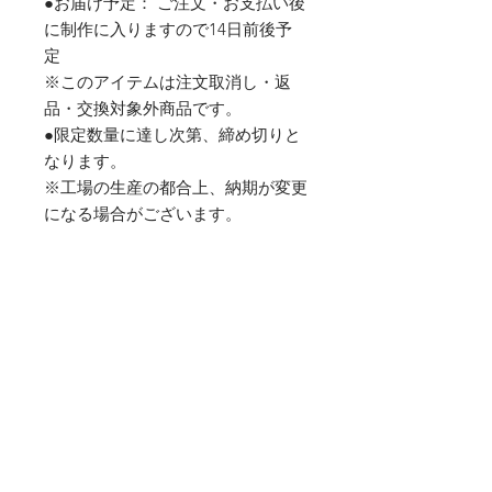
●お届け予定： ご注文・お支払い後
に制作に入りますので14日前後予
定
※このアイテムは注文取消し・返
品・交換対象外商品です。
●限定数量に達し次第、締め切りと
なります。
※工場の生産の都合上、納期が変更
になる場合がございます。
● 6.0oz 【ウルトラコットン】
●備考サイズ
着丈-「S-70cm」,「M-73.5cm」,
「L-75cm」,「XL-77cm」
身幅-「S-46.5cm」,「M-52cm」,
「L-56cm」,「XL-61cm」
袖丈-「S-61.5cm」,「M-
61.5cm」,「L-65.5cm」,「XL-
65.5cm」