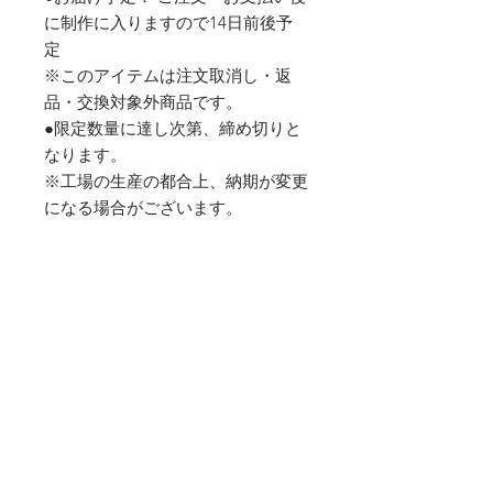
に制作に入りますので14日前後予
定
※このアイテムは注文取消し・返
品・交換対象外商品です。
●限定数量に達し次第、締め切りと
なります。
※工場の生産の都合上、納期が変更
になる場合がございます。
● 6.0oz 【ウルトラコットン】
●備考サイズ
着丈-「S-70cm」,「M-73.5cm」,
「L-75cm」,「XL-77cm」
身幅-「S-46.5cm」,「M-52cm」,
「L-56cm」,「XL-61cm」
袖丈-「S-61.5cm」,「M-
61.5cm」,「L-65.5cm」,「XL-
65.5cm」