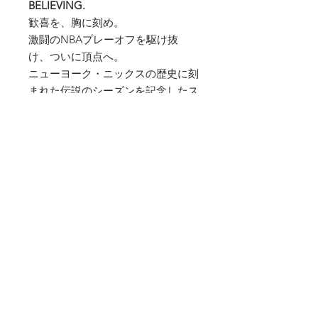
BELIEVING.
歓喜を、胸に刻め。
激闘のNBAプレーオフを駆け抜
け、ついに頂点へ。
ニューヨーク・ニックスの歴史に刻
まれた伝説のシーズンを記念したス
ペシャルTシャツ。
フッド・プラウド・アパレルらしい
ハードコアなデザイン！
あの熱狂、あの歓声、あの瞬間を、
いつまでも。
NBA / New York Knicks / Playoffs /
Champions / Championship
Memorial Tee
オンコート・オフコートでも活躍間
違いなし！
詳細