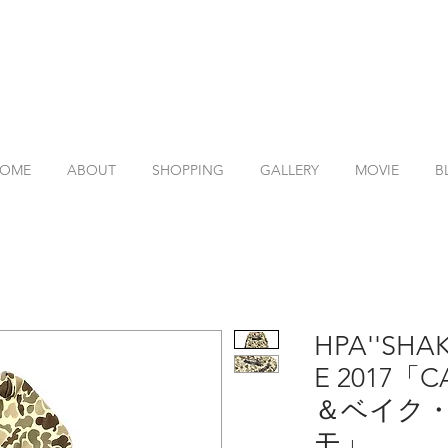
OME
ABOUT
SHOPPING
GALLERY
MOVIE
B
HPA''SHA
E 2017
＆ベイク・
モ」