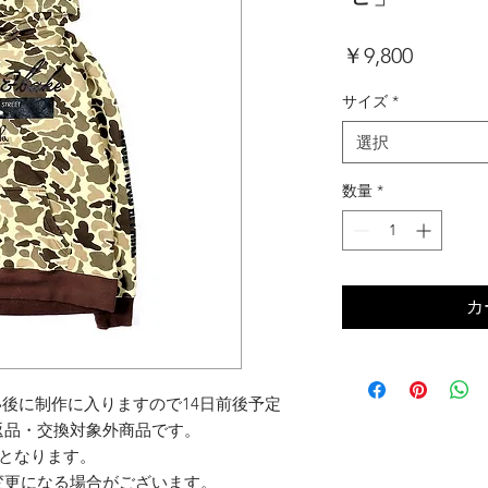
価
￥9,800
格
サイズ
*
選択
数量
*
カ
い後に制作に入りますので14日前後予定
返品・交換対象外商品です。
となります。
変更になる場合がございます。