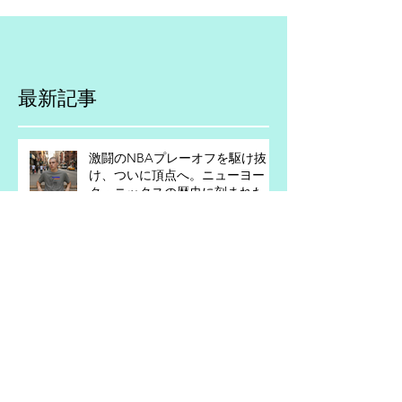
最新記事
激闘のNBAプレーオフを駆け抜
け、ついに頂点へ。ニューヨー
ク・ニックスの歴史に刻まれた伝
説のシーズンを記念したスペシャ
ルTシャツ。フッド・プラウド・
アパレルらしいハードコアなデザ
イン！
CORE STREET ''THE MVP''T-
shirts【NBA2026シーズン】ペッ
パーカラー（ニューヨークニック
ス：ブランソン選手）t-shirts